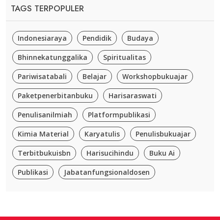
TAGS TERPOPULER
Indonesiaraya
Pendidik
Budaya
Bhinnekatunggalika
Spiritualitas
Pariwisatabali
Belajar
Workshopbukuajar
Paketpenerbitanbuku
Harisaraswati
Penulisanilmiah
Platformpublikasi
Kimia Material
Karyatulis
Penulisbukuajar
Terbitbukuisbn
Harisucihindu
Buku Ai
Publikasi
Jabatanfungsionaldosen