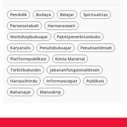
Pendidik
Budaya
Belajar
Spiritualitas
Pariwisatabali
Harisaraswati
Workshopbukuajar
Paketpenerbitanbuku
Karyatulis
Penulisbukuajar
Penulisanilmiah
Platformpublikasi
Kimia Material
Terbitbukuisbn
Jabatanfungsionaldosen
Harisucihindu
Informasicepat
Publikasi
Bahanajar
Manuskrip