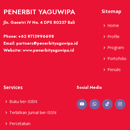
PENERBIT YAGUWIPA
Sitemap
Jln. Ganetri IV No. 4 DPS 80237 Bali
Home
Phone:
+62 8113996698
Profile
Email:
partners@penerbityaguwipa.id
Program
Website:
www.penerbityaguwipa.id
Portofolio
Penulis
Services
Sosial Media
Buku ber-ISBN
Terbitkan Jurnal ber-ISSN
Percetakan