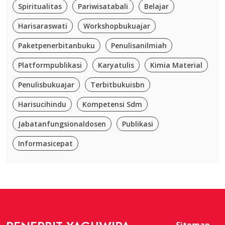
Spiritualitas
Pariwisatabali
Belajar
Harisaraswati
Workshopbukuajar
Paketpenerbitanbuku
Penulisanilmiah
Platformpublikasi
Karyatulis
Kimia Material
Penulisbukuajar
Terbitbukuisbn
Harisucihindu
Kompetensi Sdm
Jabatanfungsionaldosen
Publikasi
Informasicepat