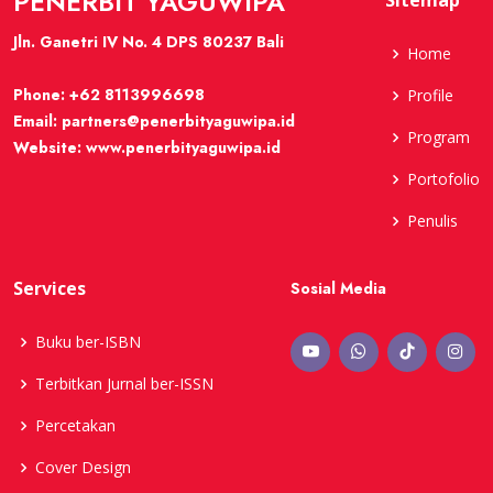
PENERBIT YAGUWIPA
Sitemap
Jln. Ganetri IV No. 4 DPS 80237 Bali
Home
Phone:
+62 8113996698
Profile
Email:
partners@penerbityaguwipa.id
Program
Website:
www.penerbityaguwipa.id
Portofolio
Penulis
Services
Sosial Media
Buku ber-ISBN
Terbitkan Jurnal ber-ISSN
Percetakan
Cover Design