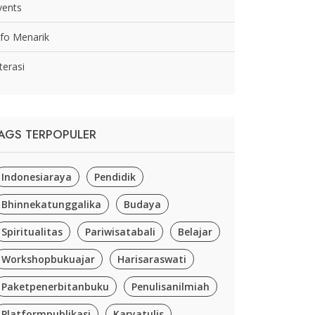
vents
nfo Menarik
terasi
AGS TERPOPULER
Indonesiaraya
Pendidik
Bhinnekatunggalika
Budaya
Spiritualitas
Pariwisatabali
Belajar
Workshopbukuajar
Harisaraswati
Paketpenerbitanbuku
Penulisanilmiah
Platformpublikasi
Karyatulis