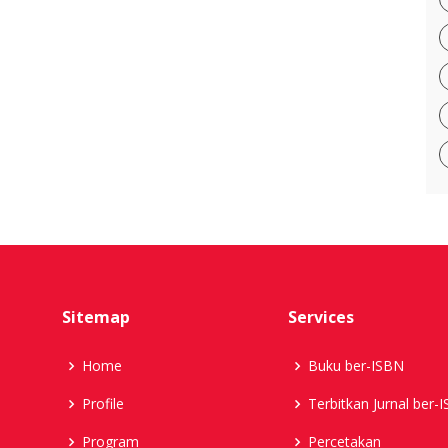
Sitemap
Services
Home
Buku ber-ISBN
Profile
Terbitkan Jurnal ber-
Program
Percetakan