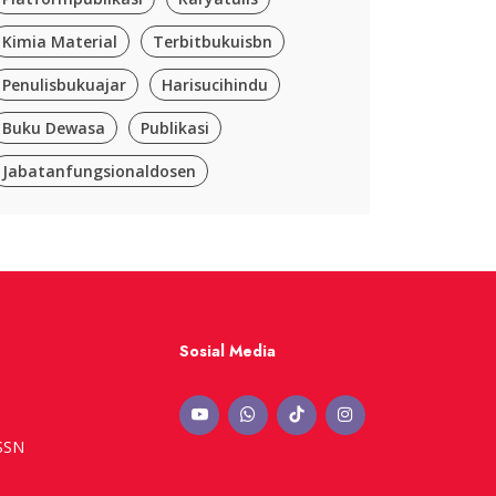
Kimia Material
Terbitbukuisbn
Penulisbukuajar
Harisucihindu
Buku Dewasa
Publikasi
Jabatanfungsionaldosen
Sosial Media
ISSN