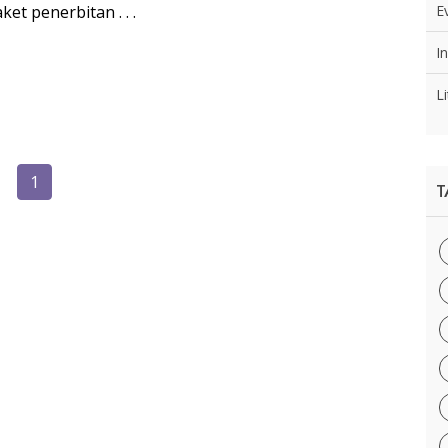
t penerbitan . . .
E
I
Li
1
T