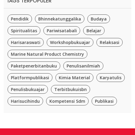
TAGS TERPOPULER
Pendidik
Bhinnekatunggalika
Budaya
Spiritualitas
Pariwisatabali
Belajar
Harisaraswati
Workshopbukuajar
Relaksasi
Marine Natural Product Chemistry
Paketpenerbitanbuku
Penulisanilmiah
Platformpublikasi
Kimia Material
Karyatulis
Penulisbukuajar
Terbitbukuisbn
Harisucihindu
Kompetensi Sdm
Publikasi