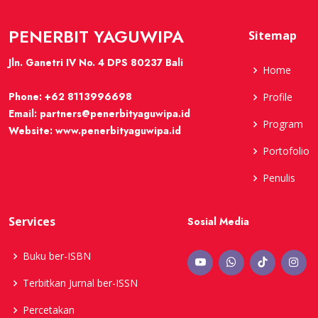
PENERBIT YAGUWIPA
Sitemap
Jln. Ganetri IV No. 4 DPS 80237 Bali
Home
Phone:
+62 8113996698
Profile
Email:
partners@penerbityaguwipa.id
Program
Website:
www.penerbityaguwipa.id
Portofolio
Penulis
Services
Sosial Media
Buku ber-ISBN
Terbitkan Jurnal ber-ISSN
Percetakan