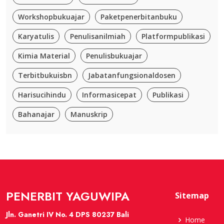
Workshopbukuajar
Paketpenerbitanbuku
Karyatulis
Penulisanilmiah
Platformpublikasi
Kimia Material
Penulisbukuajar
Terbitbukuisbn
Jabatanfungsionaldosen
Harisucihindu
Informasicepat
Publikasi
Bahanajar
Manuskrip
PENERBIT YAGUWIPA
Sitemap
Jln. Ganetri IV No. 4 DPS 80237 Bali
Home