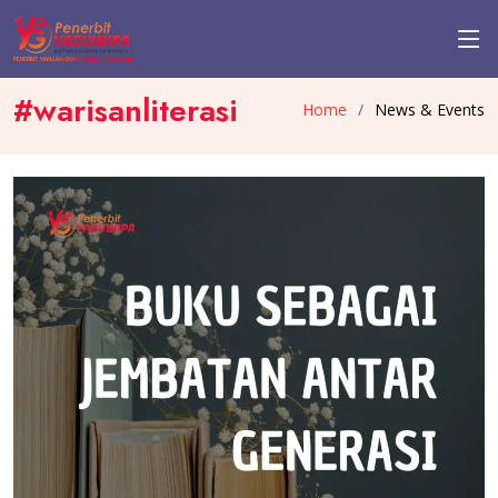
#warisanliterasi
Home
News & Events