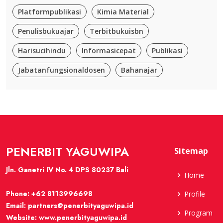
Platformpublikasi
Kimia Material
Penulisbukuajar
Terbitbukuisbn
Harisucihindu
Informasicepat
Publikasi
Jabatanfungsionaldosen
Bahanajar
PENERBIT YAGUWIPA
Sitemap
Jln. Ganetri IV No. 4 DPS 80237 Bali
Home
Phone:
+62 8113996698
Profile
Email:
partners@penerbityaguwipa.id
Program
Website:
www.penerbityaguwipa.id