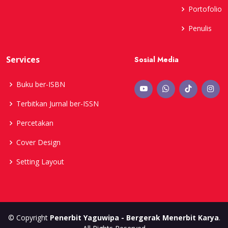
Portofolio
Penulis
Services
Sosial Media
Buku ber-ISBN
Terbitkan Jurnal ber-ISSN
Percetakan
Cover Design
Setting Layout
© Copyright
Penerbit Yaguwipa - Bergerak Menerbit Karya
.