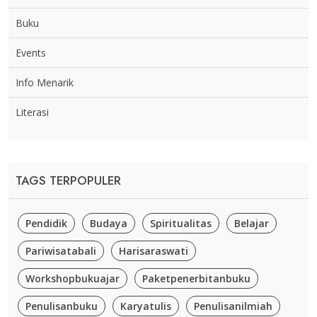
Buku
Events
Info Menarik
Literasi
TAGS TERPOPULER
Pendidik
Budaya
Spiritualitas
Belajar
Pariwisatabali
Harisaraswati
Workshopbukuajar
Paketpenerbitanbuku
Penulisanbuku
Karyatulis
Penulisanilmiah