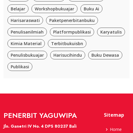
Belajar
Workshopbukuajar
Buku Ai
Harisaraswati
Paketpenerbitanbuku
Penulisanilmiah
Platformpublikasi
Karyatulis
Kimia Material
Terbitbukuisbn
Penulisbukuajar
Harisucihindu
Buku Dewasa
Publikasi
PENERBIT YAGUWIPA
Sitemap
Jln. Ganetri IV No. 4 DPS 80237 Bali
Home