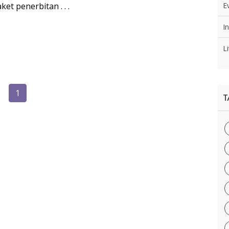
t penerbitan . . .
E
I
Li
1
T