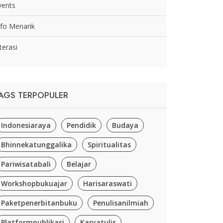
vents
nfo Menarik
terasi
AGS TERPOPULER
Indonesiaraya
Pendidik
Budaya
Bhinnekatunggalika
Spiritualitas
Pariwisatabali
Belajar
Workshopbukuajar
Harisaraswati
Paketpenerbitanbuku
Penulisanilmiah
Platformpublikasi
Karyatulis