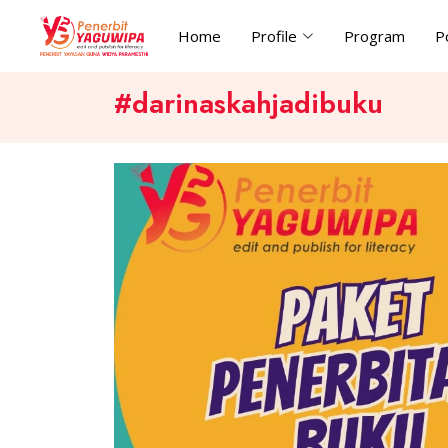
Home
Profile
Program
P
#darinaskahjadibuku