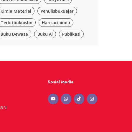
Kimia Material
Penulisbukuajar
Terbitbukuisbn
Harisucihindu
Buku Dewasa
Buku Ai
Publikasi
Sosial Media
ISSN