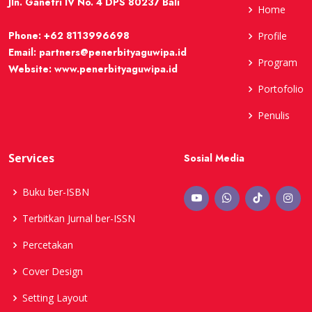
Jln. Ganetri IV No. 4 DPS 80237 Bali
Home
Phone:
+62 8113996698
Profile
Email:
partners@penerbityaguwipa.id
Program
Website:
www.penerbityaguwipa.id
Portofolio
Penulis
Services
Sosial Media
Buku ber-ISBN
Terbitkan Jurnal ber-ISSN
Percetakan
Cover Design
Setting Layout