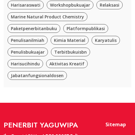
Harisaraswati
Workshopbukuajar
Relaksasi
Marine Natural Product Chemistry
Paketpenerbitanbuku
Platformpublikasi
Penulisanilmiah
Kimia Material
Karyatulis
Penulisbukuajar
Terbitbukuisbn
Harisucihindu
Aktivitas Kreatif
Jabatanfungsionaldosen
PENERBIT YAGUWIPA
Sitemap