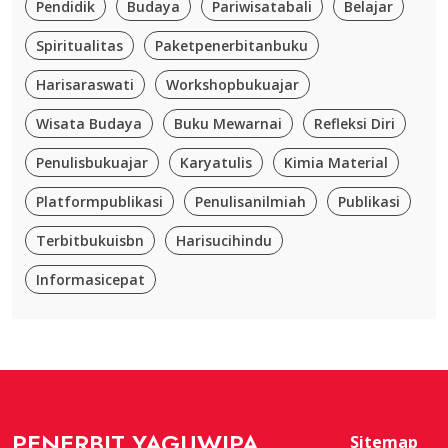
Pendidik
Budaya
Pariwisatabali
Belajar
Spiritualitas
Paketpenerbitanbuku
Harisaraswati
Workshopbukuajar
Wisata Budaya
Buku Mewarnai
Refleksi Diri
Penulisbukuajar
Karyatulis
Kimia Material
Platformpublikasi
Penulisanilmiah
Publikasi
Terbitbukuisbn
Harisucihindu
Informasicepat
PENERBIT YAGUWIPA
Sitemap