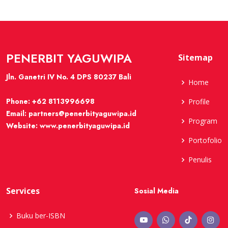
PENERBIT YAGUWIPA
Sitemap
Jln. Ganetri IV No. 4 DPS 80237 Bali
Home
Phone:
+62 8113996698
Profile
Email:
partners@penerbityaguwipa.id
Program
Website:
www.penerbityaguwipa.id
Portofolio
Penulis
Services
Sosial Media
Buku ber-ISBN