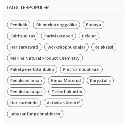
TAGS TERPOPULER
Pendidik
Bhinnekatunggalika
Budaya
Spiritualitas
Pariwisatabali
Belajar
Harisaraswati
Workshopbukuajar
Relaksasi
Marine Natural Product Chemistry
Paketpenerbitanbuku
Platformpublikasi
Penulisanilmiah
Kimia Material
Karyatulis
Penulisbukuajar
Terbitbukuisbn
Harisucihindu
Aktivitas Kreatif
Jabatanfungsionaldosen