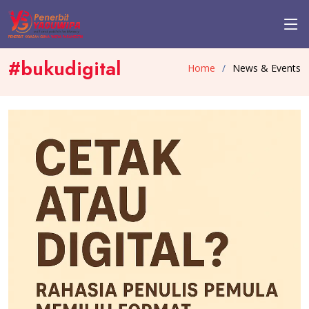
#bukudigital
Home
News & Events