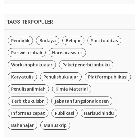
TAGS TERPOPULER
Pendidik
Budaya
Belajar
Spiritualitas
Pariwisatabali
Harisaraswati
Workshopbukuajar
Paketpenerbitanbuku
Karyatulis
Penulisbukuajar
Platformpublikasi
Penulisanilmiah
Kimia Material
Terbitbukuisbn
Jabatanfungsionaldosen
Informasicepat
Publikasi
Harisucihindu
Bahanajar
Manuskrip