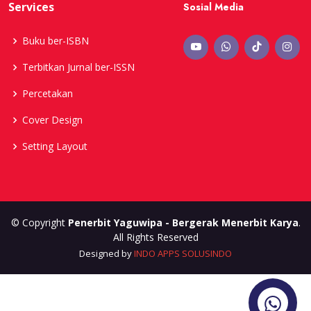
Services
Sosial Media
Buku ber-ISBN
Terbitkan Jurnal ber-ISSN
Percetakan
Cover Design
Setting Layout
© Copyright
Penerbit Yaguwipa - Bergerak Menerbit Karya
.
All Rights Reserved
Designed by
INDO APPS SOLUSINDO