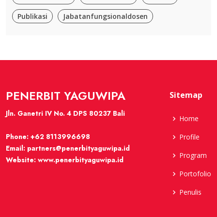
Publikasi
Jabatanfungsionaldosen
PENERBIT YAGUWIPA
Sitemap
Jln. Ganetri IV No. 4 DPS 80237 Bali
Home
Phone:
+62 8113996698
Profile
Email:
partners@penerbityaguwipa.id
Program
Website:
www.penerbityaguwipa.id
Portofolio
Penulis