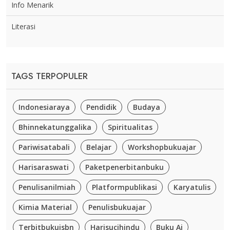
Info Menarik
Literasi
TAGS TERPOPULER
Indonesiaraya
Pendidik
Budaya
Bhinnekatunggalika
Spiritualitas
Pariwisatabali
Belajar
Workshopbukuajar
Harisaraswati
Paketpenerbitanbuku
Penulisanilmiah
Platformpublikasi
Karyatulis
Kimia Material
Penulisbukuajar
Terbitbukuisbn
Harisucihindu
Buku Ai