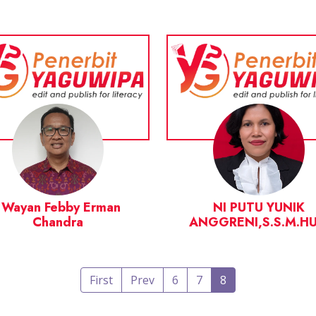
I Wayan Febby Erman
NI PUTU YUNIK
Chandra
ANGGRENI,S.S.M.H
First
Prev
6
7
8