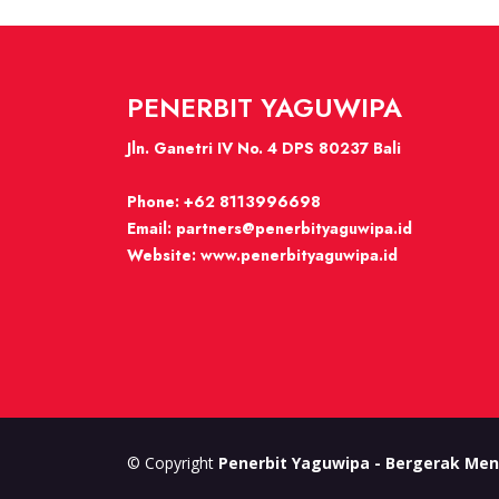
PENERBIT YAGUWIPA
Jln. Ganetri IV No. 4 DPS 80237 Bali
Phone:
+62 8113996698
Email:
partners@penerbityaguwipa.id
Website:
www.penerbityaguwipa.id
© Copyright
Penerbit Yaguwipa - Bergerak Men