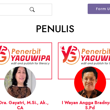
Form 
PENULIS
Dra. Gayatri, M.Si., Ak.,
I Wayan Angga Bradny
CA
S.Pd