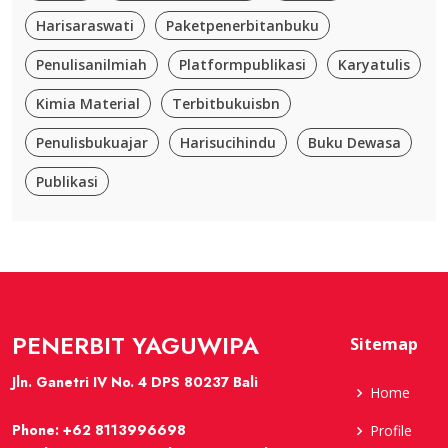
Harisaraswati
Paketpenerbitanbuku
Penulisanilmiah
Platformpublikasi
Karyatulis
Kimia Material
Terbitbukuisbn
Penulisbukuajar
Harisucihindu
Buku Dewasa
Publikasi
PENERBIT YAGUWIPA
Sitemap
Jln. Ganetri IV No. 4 DPS 80237 Bali
Home
Phone:
+62 8113996698
Profile