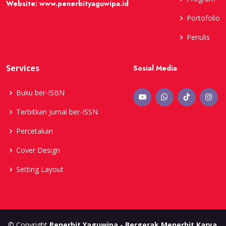
Website:
www.penerbityaguwipa.id
Portofolio
Penulis
Services
Sosial Media
Buku ber-ISBN
Terbitkan Jurnal ber-ISSN
Percetakan
Cover Design
Setting Layout
© Copyright
Penerbit Yaguwipa - Bergerak Menerbit Karya
.