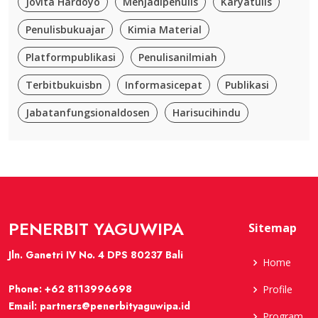
Jovita Hardoyo
Menjadipenulis
Karyatulis
Penulisbukuajar
Kimia Material
Platformpublikasi
Penulisanilmiah
Terbitbukuisbn
Informasicepat
Publikasi
Jabatanfungsionaldosen
Harisucihindu
PENERBIT YAGUWIPA
Sitemap
Jln. Ganetri IV No. 4 DPS 80237 Bali
Home
Phone:
+62 8113996698
Profile
Email:
partners@penerbityaguwipa.id
Program