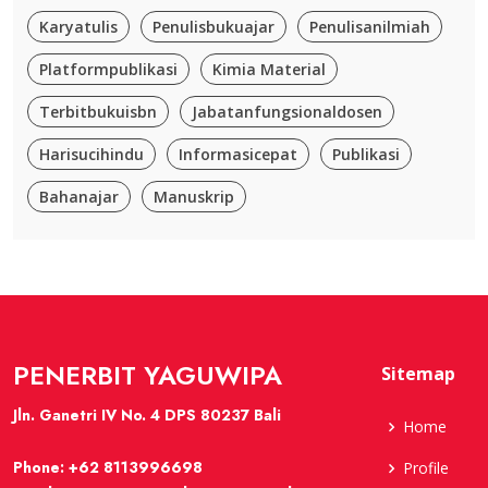
Karyatulis
Penulisbukuajar
Penulisanilmiah
Platformpublikasi
Kimia Material
Terbitbukuisbn
Jabatanfungsionaldosen
Harisucihindu
Informasicepat
Publikasi
Bahanajar
Manuskrip
PENERBIT YAGUWIPA
Sitemap
Jln. Ganetri IV No. 4 DPS 80237 Bali
Home
Phone:
+62 8113996698
Profile