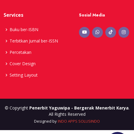
Services
Sosial Media
Buku ber-ISBN
Terbitkan Jurnal ber-ISSN
Percetakan
Cover Design
Setting Layout
© Copyright
Penerbit Yaguwipa - Bergerak Menerbit Karya
.
All Rights Reserved
Designed by
INDO APPS SOLUSINDO