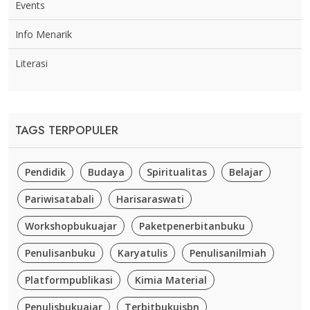
Events
Info Menarik
Literasi
TAGS TERPOPULER
Pendidik
Budaya
Spiritualitas
Belajar
Pariwisatabali
Harisaraswati
Workshopbukuajar
Paketpenerbitanbuku
Penulisanbuku
Karyatulis
Penulisanilmiah
Platformpublikasi
Kimia Material
Penulisbukuajar
Terbitbukuisbn