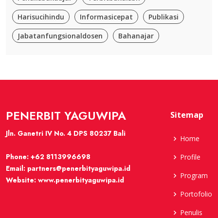
Harisucihindu
Informasicepat
Publikasi
Jabatanfungsionaldosen
Bahanajar
PENERBIT YAGUWIPA
Sitemap
Jln. Ganetri IV No. 4 DPS 80237 Bali
Home
Phone:
+62 8113996698
Profile
Email:
partners@penerbityaguwipa.id
Program
Website:
www.penerbityaguwipa.id
Portofolio
Penulis