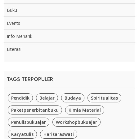
Buku
Events
Info Menarik
Literasi
TAGS TERPOPULER
Pendidik
Belajar
Budaya
Spiritualitas
Paketpenerbitanbuku
Kimia Material
Penulisbukuajar
Workshopbukuajar
Karyatulis
Harisaraswati