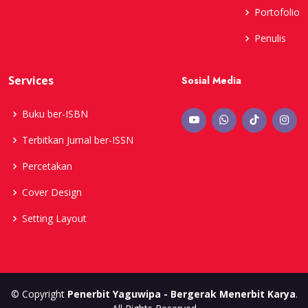
Portofolio
Penulis
Services
Sosial Media
Buku ber-ISBN
Terbitkan Jurnal ber-ISSN
Percetakan
Cover Design
Setting Layout
© Copyright
Penerbit Yaguwipa - Bergerak Menerbit Karya
.