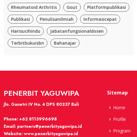
Rheumatoid Arthritis
Gout
Platformpublikasi
Publikasi
Penulisanilmiah
Informasicepat
Harisucihindu
Jabatanfungsionaldosen
Terbitbukuisbn
Bahanajar
PENERBIT YAGUWIPA
Sitemap
Jln. Ganetri IV No. 4 DPS 80237 Bali
Home
Phone:
+62 8113996698
Profile
Email:
partners@penerbityaguwipa.id
Program
Website:
www.penerbityaguwipa.id