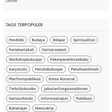
Literasi
TAGS TERPOPULER
Pendidik
Budaya
Belajar
Spiritualitas
Pariwisatabali
Harisaraswati
Workshopbukuajar
Paketpenerbitanbuku
Karyatulis
Penulisbukuajar
Penulisanilmiah
Platformpublikasi
Kimia Material
Terbitbukuisbn
Jabatanfungsionaldosen
Harisucihindu
Informasicepat
Publikasi
Bahanajar
Manuskrip