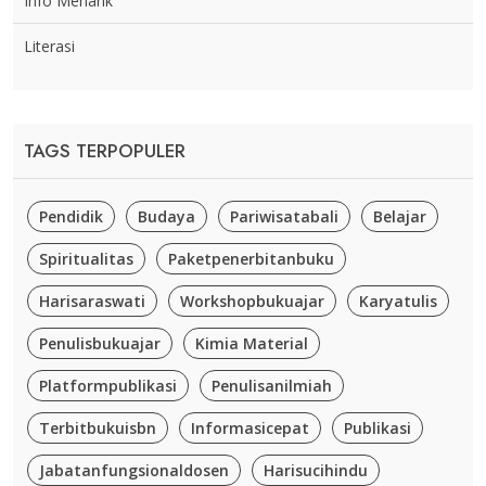
Info Menarik
Literasi
TAGS TERPOPULER
Pendidik
Budaya
Pariwisatabali
Belajar
Spiritualitas
Paketpenerbitanbuku
Harisaraswati
Workshopbukuajar
Karyatulis
Penulisbukuajar
Kimia Material
Platformpublikasi
Penulisanilmiah
Terbitbukuisbn
Informasicepat
Publikasi
Jabatanfungsionaldosen
Harisucihindu