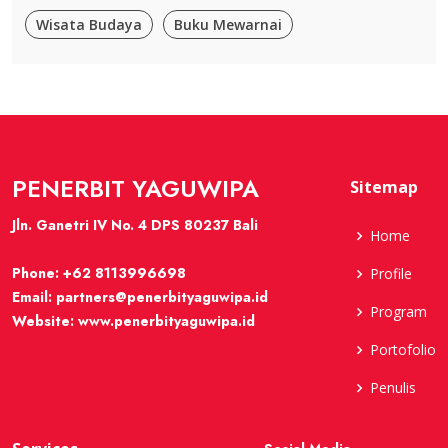
Wisata Budaya
Buku Mewarnai
PENERBIT YAGUWIPA
Sitemap
Jln. Ganetri IV No. 4 DPS 80237 Bali
Home
Phone:
+62 8113996698
Profile
Email:
partners@penerbityaguwipa.id
Program
Website:
www.penerbityaguwipa.id
Portofolio
Penulis