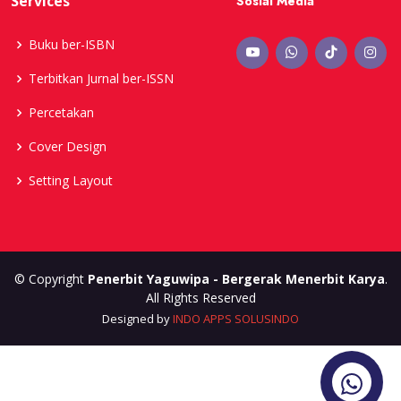
Services
Sosial Media
Buku ber-ISBN
Terbitkan Jurnal ber-ISSN
Percetakan
Cover Design
Setting Layout
© Copyright
Penerbit Yaguwipa - Bergerak Menerbit Karya
.
All Rights Reserved
Designed by
INDO APPS SOLUSINDO