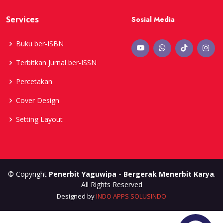
Services
Sosial Media
Buku ber-ISBN
Terbitkan Jurnal ber-ISSN
Percetakan
Cover Design
Setting Layout
© Copyright
Penerbit Yaguwipa - Bergerak Menerbit Karya
.
All Rights Reserved
Designed by
INDO APPS SOLUSINDO