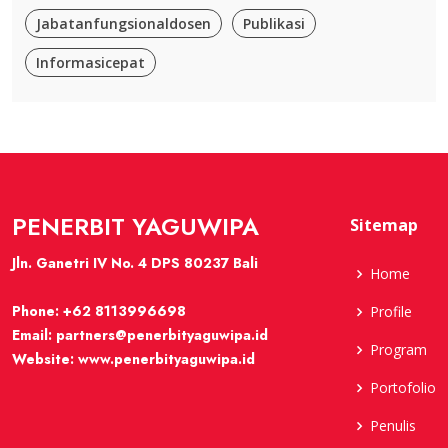
Jabatanfungsionaldosen
Publikasi
Informasicepat
PENERBIT YAGUWIPA
Sitemap
Jln. Ganetri IV No. 4 DPS 80237 Bali
Home
Phone:
+62 8113996698
Profile
Email:
partners@penerbityaguwipa.id
Program
Website:
www.penerbityaguwipa.id
Portofolio
Penulis