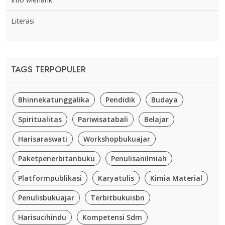
Literasi
TAGS TERPOPULER
Bhinnekatunggalika
Pendidik
Budaya
Spiritualitas
Pariwisatabali
Belajar
Harisaraswati
Workshopbukuajar
Paketpenerbitanbuku
Penulisanilmiah
Platformpublikasi
Karyatulis
Kimia Material
Penulisbukuajar
Terbitbukuisbn
Harisucihindu
Kompetensi Sdm