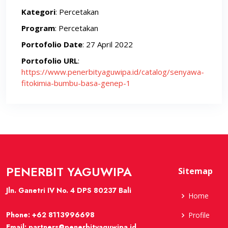
Kategori
: Percetakan
Program
: Percetakan
Portofolio Date
: 27 April 2022
Portofolio URL
:
https://www.penerbityaguwipa.id/catalog/senyawa-
fitokimia-bumbu-basa-genep-1
PENERBIT YAGUWIPA
Sitemap
Jln. Ganetri IV No. 4 DPS 80237 Bali
Home
Phone:
+62 8113996698
Profile
Email:
partners@penerbityaguwipa.id