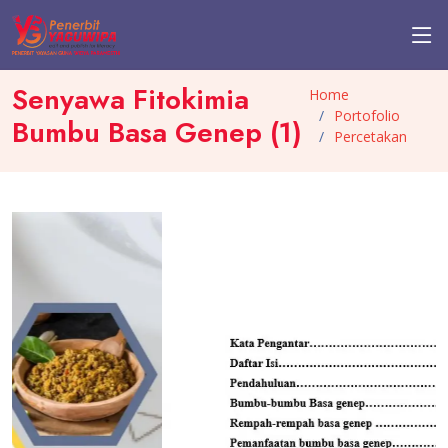
Senyawa Fitokimia
Home
Portofolio
Bumbu Basa Genep (1)
Percetakan