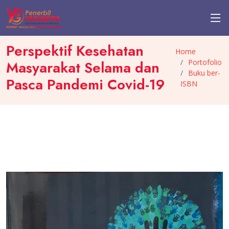
Perspektif Kesehatan
Home
Portofolio
Masyarakat Selama dan
Buku ber-
Pasca Pandemi Covid-19
ISBN