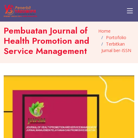
Pembuatan Journal of
Home
Portofolio
Health Promotion and
Terbitkan
Service Management
Jurnal ber-ISSN